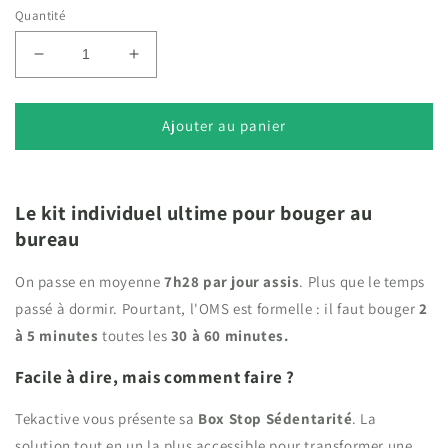
Quantité
Réduire
Augmenter
la
la
quantité
quantité
de
de
Ajouter au panier
Box
Box
Stop
Stop
Sédentarité
Sédentarité
Le kit individuel ultime pour bouger au
bureau
On passe en moyenne
7h28 par jour assis
. Plus que le temps
passé à dormir. Pourtant, l'OMS est formelle : il faut bouger
2
à 5 minutes
toutes les
30 à 60 minutes.
Facile à dire, mais comment faire ?
Tekactive vous présente sa
Box Stop Sédentarité
. La
solution tout en un la plus accessible pour transformer une