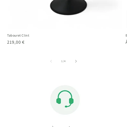
Tabouret Clint
Prix
219,00 €
habituel
de
1
/
4