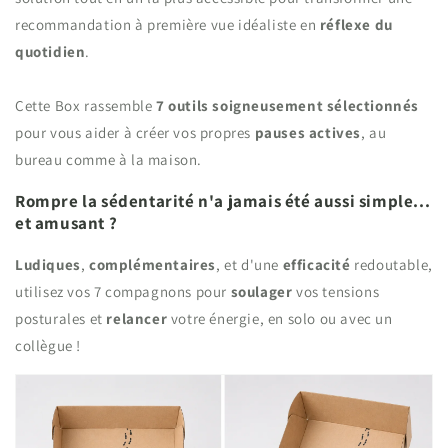
recommandation à première vue idéaliste en
réflexe du
quotidien
.
Cette Box rassemble
7 outils soigneusement sélectionnés
pour vous aider à créer vos propres
pauses actives
, au
bureau comme à la maison.
Rompre la sédentarité n'a jamais été aussi simple...
et amusant ?
Ludiques
,
complémentaires
, et d'une
efficacité
redoutable,
utilisez vos 7 compagnons pour
soulager
vos tensions
posturales et
relancer
votre énergie, en solo ou avec un
collègue !