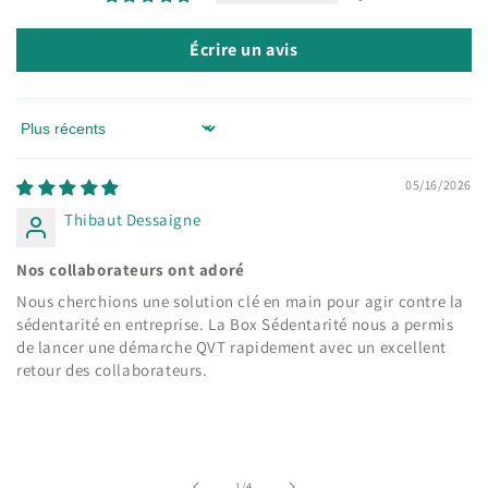
Écrire un avis
Sort by
05/16/2026
Thibaut Dessaigne
Nos collaborateurs ont adoré
Nous cherchions une solution clé en main pour agir contre la
sédentarité en entreprise. La Box Sédentarité nous a permis
de lancer une démarche QVT rapidement avec un excellent
retour des collaborateurs.
de
1
/
4